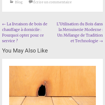
Blog
Écrire un commentaire
Navigation
←
La livraison de bois de
L’Utilisation du Bois dans
chauffage à domicile :
la Menuiserie Moderne :
de
Pourquoi opter pour ce
Un Mélange de Tradition
l'article
service ?
et Technologie
→
You May Also Like